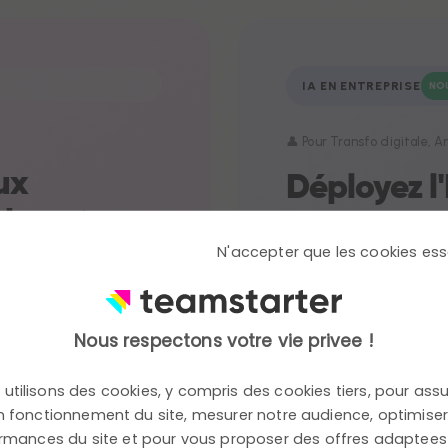
IA EN ENTREPRISE
NO
👤 Pour Transfo digitale, 
ux
Déployez l'
laborateurs
vraiment d
N'accepter que les cookies ess
énements, ateliers,
Tout le monde parle
rojets prennent vie.
Teamstarter part du
s qui renforcent
tâches chronophages
Nous respectons votre vie privee !
opérationnels.
utilisons des cookies, y compris des cookies tiers, pour assu
 fonctionnement du site, mesurer notre audience, optimiser
Détecter
01
rmances du site et pour vous proposer des offres adaptees