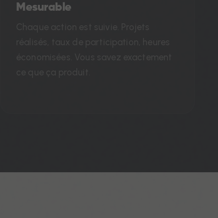
Mesurable
Chaque action est suivie. Projets
réalisés, taux de participation, heures
économisées. Vous savez exactement
ce que ça produit.