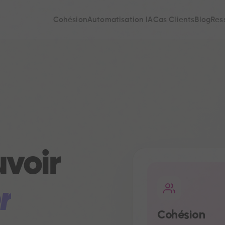
Cohésion
Automatisation IA
Cas Clients
Blog
Res
uvoir
r
Cohésion