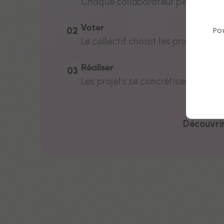
Chaque collaborateur peut lancer
Voter
Po
02
Le collectif choisit les projets qu
Réaliser
03
Les projets se concrétisent, avec 
Découvrir