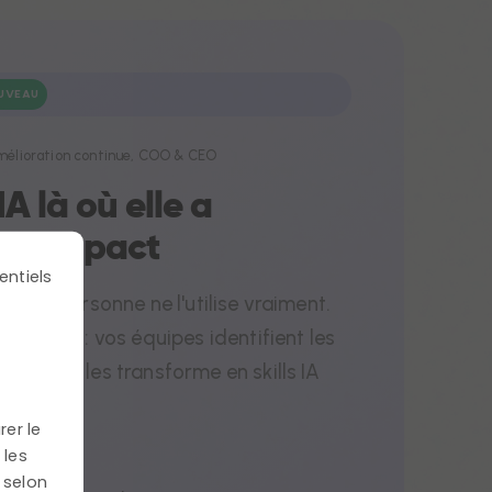
UVEAU
Amélioration continue, COO & CEO
IA là où elle a
e l'impact
entiels
 d'IA, personne ne l'utilise vraiment.
 terrain : vos équipes identifient les
, et on les transforme en skills IA
rer le
 les
 selon