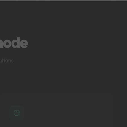
hode
ations