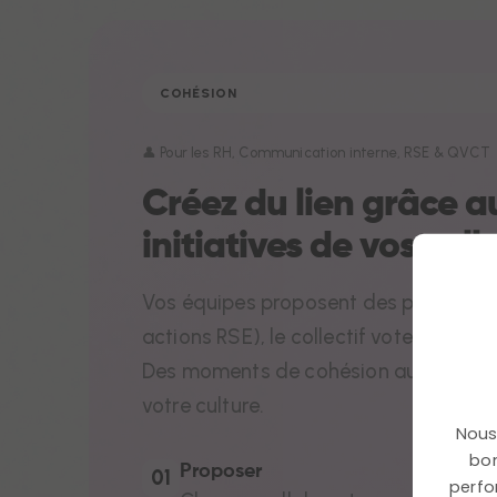
COHÉSION
👤 Pour les RH, Communication interne, RSE & QVCT
Créez du lien grâce a
initiatives de vos col
Vos équipes proposent des projets (év
actions RSE), le collectif vote et les p
Des moments de cohésion authentique
votre culture.
Nous 
bon
Proposer
01
perfo