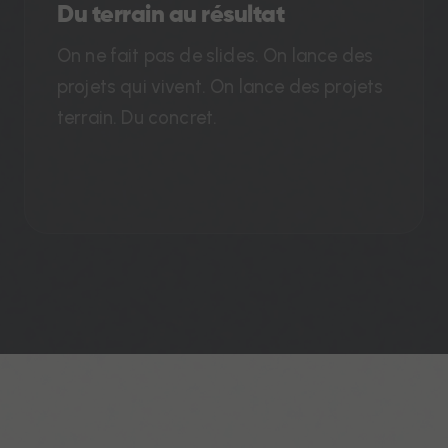
Du terrain au résultat
On ne fait pas de slides. On lance des
projets qui vivent. On lance des projets
terrain. Du concret.