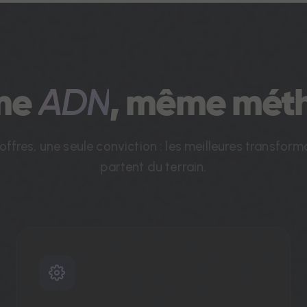
me
ADN
, même mét
offres, une seule conviction : les meilleures transform
partent du terrain.