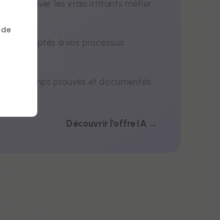
 pour trouver les vrais irritants métier
 de
lls IA adaptés à vos processus
ains de temps prouvés et documentés
Découvrir l'offre IA →