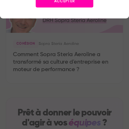
ACCEPTER
Sopra Steria Aeroline
COHÉSION
Comment Sopra Steria Aeroline a
transformé sa culture d'entreprise en
moteur de performance ?
Prêt à donner le pouvoir
d'agir à vos
équipes
?