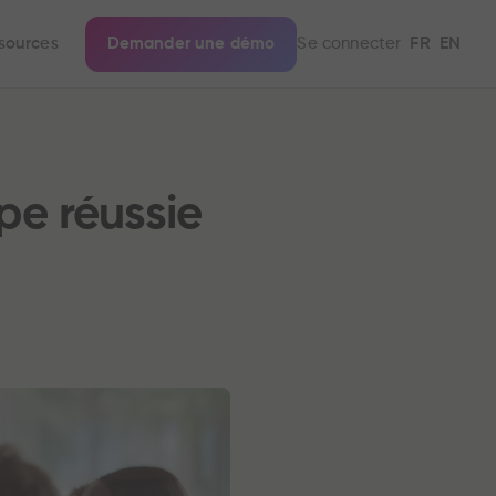
sources
Demander une démo
Se connecter
FR
EN
pe réussie