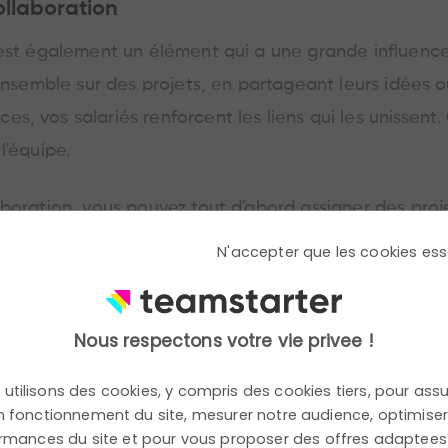
ollaboration
 est également un élément qui a une grande influence
 ensemble sur des projets, en partageant leurs idées 
s, vos salariés renforcent les liens qui les unissen
l'équipe.
aboration, vous pouvez tout d'abord assigner des pro
 les échanges. Il est aussi possible de créer des espa
N'accepter que les cookies ess
teurs d'interagir facilement et de s'entraider.
t de compétition au sein des salariés, cela peut être 
Nous respectons votre vie privee !
 uniquement sur ses performances individuelles, sans
utilisons des cookies, y compris des cookies tiers, pour assu
 fonctionnement du site, mesurer notre audience, optimiser
rmances du site et pour vous proposer des offres adaptees