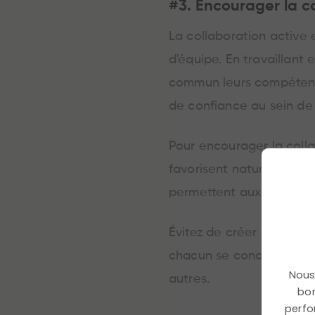
#3. Encourager la c
La collaboration active
d'équipe. En travaillant
commun leurs compétence
de confiance au sein de 
Pour encourager la coll
favorisent naturellement
permettent aux collabora
Évitez de créer un espri
chacun se concentrerait
Nous 
autres.
bon
perfo