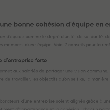
ne bonne cohésion d'équipe en en
ion d'équipe comme le degré d'unité, de solidarité, d
es membres d'une équipe. Voici 7 conseils pour la renf
e d'entreprise forte
permet aux salariés de partager une vision commune, so
e de travailler, les objectifs qu'on se fixe, la maniè
aborateurs d'une entreprise soient alignés grâce à un
timent d'appartenance et la cohésion : chacun part