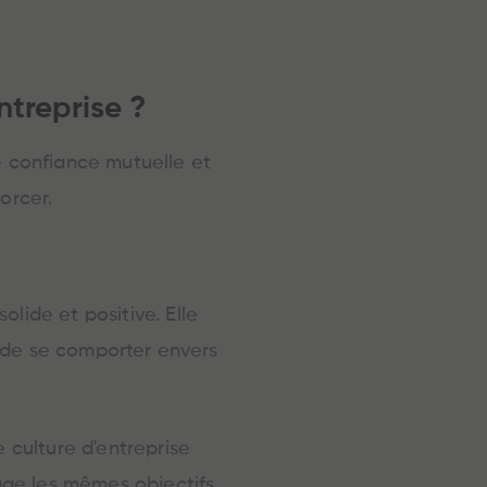
treprise ?
e confiance mutuelle et
orcer.
lide et positive. Elle
re de se comporter envers
e culture d'entreprise
age les mêmes objectifs