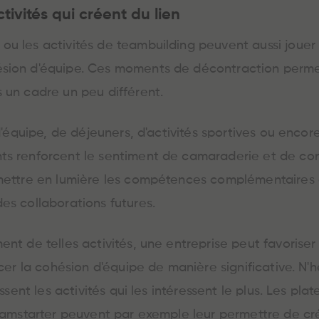
tivités qui créent du lien
u les activités de teambuilding peuvent aussi jouer 
ésion d'équipe. Ces moments de décontraction perme
 un cadre un peu différent.
 d'équipe, de déjeuners, d'activités sportives ou encor
ts renforcent le sentiment de camaraderie et de con
i mettre en lumière les compétences complémentaire
es collaborations futures.
ent de telles activités, une entreprise peut favoris
rcer la cohésion d'équipe de manière significative. N'hé
sissent les activités qui les intéressent le plus. Les p
Teamstarter peuvent par exemple leur permettre de cré