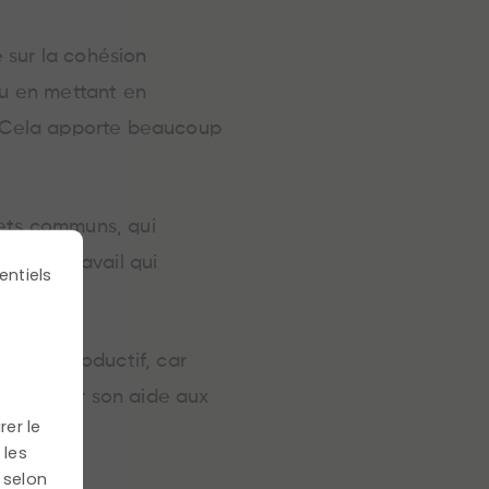
 sur la cohésion
ou en mettant en
t. Cela apporte beaucoup
jets communs, qui
ces de travail qui
entiels
contre-productif, car
 apporter son aide aux
rer le
 les
 selon