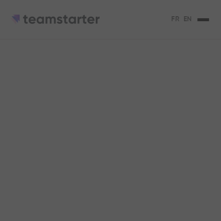
FR
EN
Les 4 clés pour
maintenir
l'engagement et la
confiance de vos
équipes
Découvrez comment maintenir
l'engagement et la confiance au sein de
votre équipe. Explorez les clés du