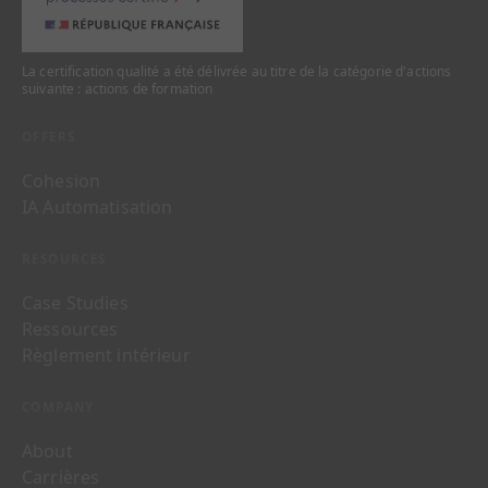
La certification qualité a été délivrée au titre de la catégorie d'actions
suivante : actions de formation
OFFERS
Cohesion
IA Automatisation
RESOURCES
Case Studies
Ressources
Règlement intérieur
COMPANY
About
Carrières