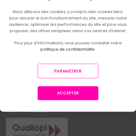
Nous utilisons des cookies, y compris des cookies tiers,
pour assurer le bon fonctionnement du site, mesurer notre
audience, optimiser les performances du site et pour vous
proposer des offres adaptees selon vos centres d'interet.
Pour plus d'informations, vous pouvez consulter notre
politique de confidentialite
.
Empower your employees to
transform the company. Team
PARAMETRER
cohesion and AI Automation, one and
the same approach: giving your teams
the power to act.
ACCEPTER