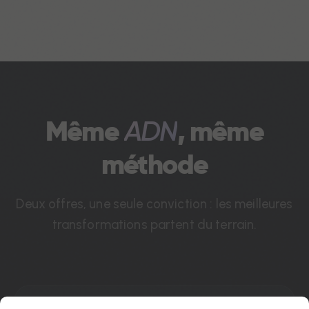
Même
ADN
, même
méthode
Deux offres, une seule conviction : les meilleures
transformations partent du terrain.