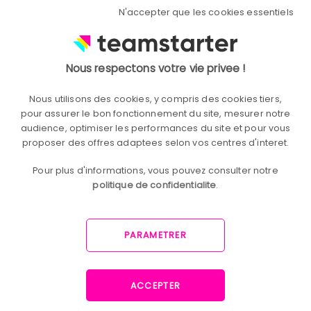
N'accepter que les cookies essentiels
Bottom-up
Nous respectons votre vie privee !
Tout part des collaborateurs. Pas de la
Nous utilisons des cookies, y compris des cookies tiers,
pour assurer le bon fonctionnement du site, mesurer notre
direction. Pas d'un cabinet de conseil. De
audience, optimiser les performances du site et pour vous
ceux qui font le travail au quotidien.
proposer des offres adaptees selon vos centres d'interet.
Pour plus d'informations, vous pouvez consulter notre
politique de confidentialite
.
PARAMETRER
ACCEPTER
Du terrain au résultat