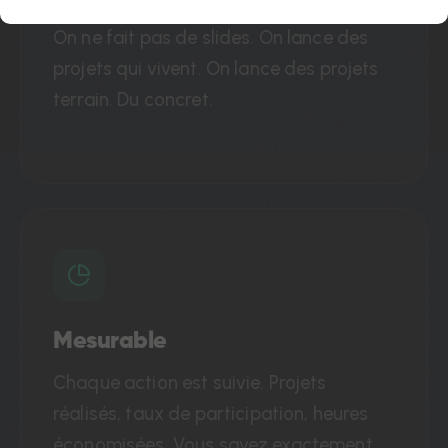
On ne fait pas de slides. On lance des
projets qui vivent. On lance des projets
terrain. Du concret.
Mesurable
Chaque action est suivie. Projets
réalisés, taux de participation, heures
économisées. Vous savez exactement