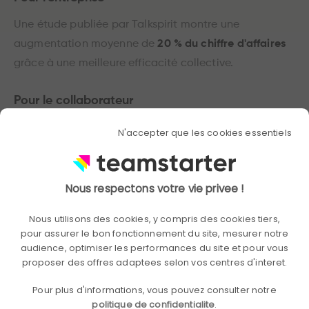
Une étude publiée par Talkspirit montre une
augmentation moyenne de
20 % du chiffre d'affaires
grâce à une meilleure efficacité collective.
Pour le collaborateur
D'après l'OCDE,
74 % des salariés qui se sentent
N'accepter que les cookies essentiels
intégrés déclarent être plus heureux au travail
.
Nous respectons votre vie privee !
Les 7 actions pour souder et motiver
vos équipes
Nous utilisons des cookies, y compris des cookies tiers,
pour assurer le bon fonctionnement du site, mesurer notre
Instaurer une vision et des objectifs partagés
audience, optimiser les performances du site et pour vous
proposer des offres adaptees selon vos centres d'interet.
La fixation d'OKR (Objectives & Key Results) est un
Pour plus d'informations, vous pouvez consulter notre
outil efficace pour aligner les efforts et créer un
politique de confidentialite
.