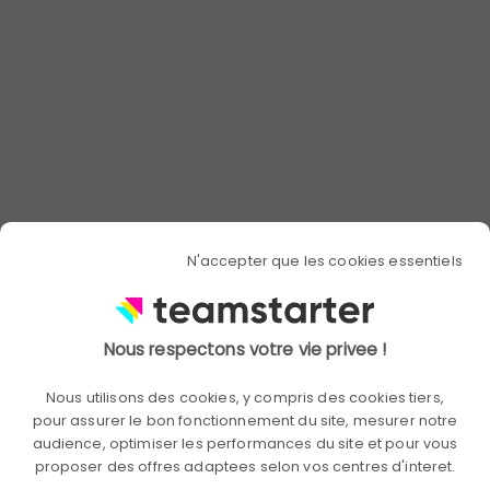
pour réussir votre transformation
numérique.
-
Les enjeux liés à l’adoption de la
culture digitale
: Comprenez comment
intégrer les nouvelles technologies dans
votre organisation.
-
Des insights pour naviguer dans la
transformation numérique
: Découvrez
des stratégies pour une transition
digitale efficace.
Télécharger l'infographie maintenant !
N'accepter que les cookies essentiels
Nous respectons votre vie privee !
Nous utilisons des cookies, y compris des cookies tiers,
pour assurer le bon fonctionnement du site, mesurer notre
audience, optimiser les performances du site et pour vous
proposer des offres adaptees selon vos centres d'interet.