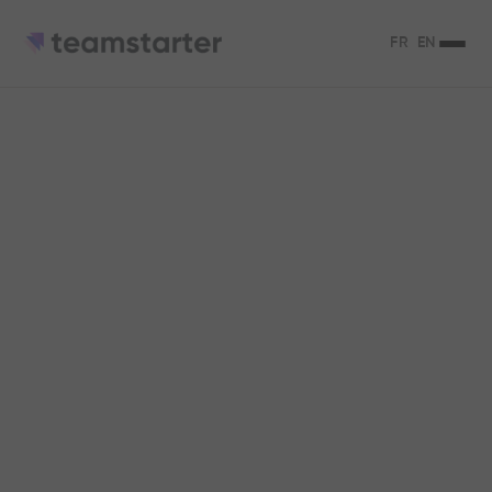
FR
EN
Le guide de la
transformation
digitale des
entreprises
Boostez les performances de votre
entreprise et améliorez la qualité de
travail de vos collaborateurs grâce à la
transformation digitale. Le guide pour
tout savoir.