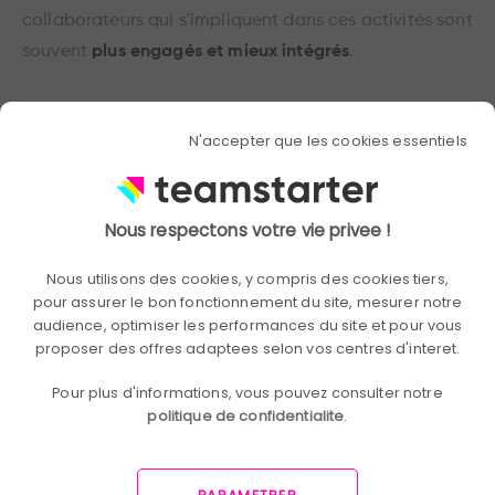
collaborateurs qui s'impliquent dans ces activités sont
souvent
plus engagés et mieux intégrés
.
Les 3 indicateurs qualitatifs à analyser
N'accepter que les cookies essentiels
Feedbacks anonymes
Les
feedbacks anonymes
permettent aux salariés de
Nous respectons votre vie privee !
s'exprimer librement sur leurs expériences, frustrations
Nous utilisons des cookies, y compris des cookies tiers,
et suggestions. Ces retours révèlent souvent des
pour assurer le bon fonctionnement du site, mesurer notre
problématiques
invisibles dans les rapports
audience, optimiser les performances du site et pour vous
proposer des offres adaptees selon vos centres d'interet.
quantitatifs
.
Pour plus d'informations, vous pouvez consulter notre
Baromètres sociaux
politique de confidentialite
.
Les
baromètres sociaux internes
évaluent
régulièrement des dimensions comme la satisfaction,