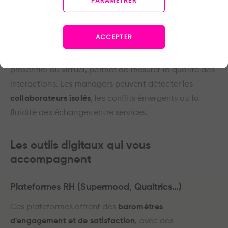
PARAMETRER
la motivation et le sentiment d'appartenance.
Observation des interactions
ACCEPTER
L'
observation directe
des échanges au quotidien, en
présentiel ou virtuel, permet de mesurer la qualité des
interactions. Les managers peuvent détecter les
collaborateurs isolés
, les conflits émergents ou la
fluidité des échanges entre services.
Les outils digitaux qui vous
accompagnent
Plateformes RH (Supermood, Qualtrics…)
Ces plateformes offrent des
baromètres
d'engagement et de satisfaction
, avec des