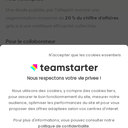
Une étude publiée par Talkspirit montre une
augmentation moyenne de
20 % du chiffre d'affaires
grâce à une meilleure efficacité collective.
Pour le collaborateur
D'après l'OCDE,
74 % des salariés qui se sentent
N'accepter que les cookies essentiels
intégrés déclarent être plus heureux au travail
.
Nous respectons votre vie privee !
Les 7 actions pour souder et motiver
vos équipes
Nous utilisons des cookies, y compris des cookies tiers,
pour assurer le bon fonctionnement du site, mesurer notre
Instaurer une vision et des objectifs partagés
audience, optimiser les performances du site et pour vous
proposer des offres adaptees selon vos centres d'interet.
La fixation d'OKR (Objectives & Key Results) est un
Pour plus d'informations, vous pouvez consulter notre
outil efficace pour aligner les efforts et créer un
politique de confidentialite
.