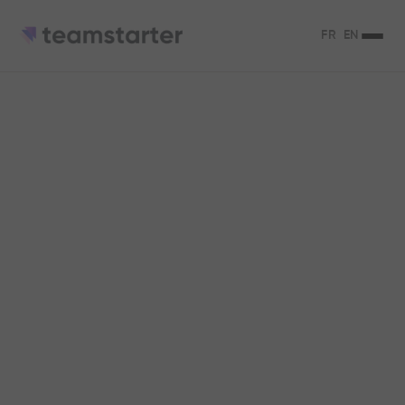
FR
EN
Qu’est-ce qu’une
entreprise libérée ?
Définition et conseils
L'entreprise libérée : un nouveau modèle
d'organisation et de management qui
séduit de plus en plus.
Claire Vargel
4
min de lecture