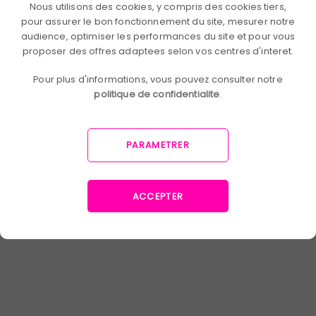
facteurs primordiaux d’un passage
Nous utilisons des cookies, y compris des cookies tiers,
réussi à l’entreprise libérée. Encore une
pour assurer le bon fonctionnement du site, mesurer notre
fois, c’est en y allant doucement que
audience, optimiser les performances du site et pour vous
vous pourrez obtenir l’aval de
proposer des offres adaptees selon vos centres d'interet.
l’ensemble des collaborateurs.
Pour plus d'informations, vous pouvez consulter notre
politique de confidentialite
.
Repenser la place des
PARAMETRER
dirigeants
ACCEPTER
Le nouveau rôle des managers et des
dirigeants est également un point
primordial à prendre en compte. En
effet, leur fonction doit évoluer
radicalement, et il est important qu’ils
ne se sentent pas mis de côté dans la
nouvelle organisation. Alors que la
définition des objectifs de chacun et