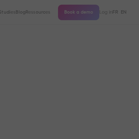
Studies
Blog
Ressources
Book a demo
Log in
FR
EN