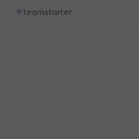
Avril : 4 rendez-
cultiver la cohési
l'engagement du
En avril, engagez vos équipes autour de l’écologie
avec des temps forts concrets et fédérateurs.
2
min de lecture