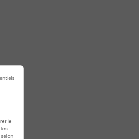
entiels
rer le
 les
 selon