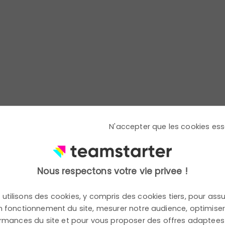
pairs pour benchmarker les meilleures pratiques
de la Terre
 responsabilité environnementale et passer à
es bureaux ou plantation d'arbres/plantes
N'accepter que les cookies ess
ie sur les économies de ressources (énergie, eau,
Nous respectons votre vie privee !
de la sécurité et santé au
utilisons des cookies, y compris des cookies tiers, pour assu
 fonctionnement du site, mesurer notre audience, optimiser
rmances du site et pour vous proposer des offres adaptees