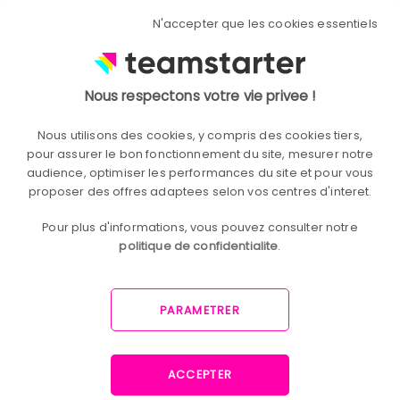
En faisant confiance aux collaborateurs
N'accepter que les cookies essentiels
pour porter leurs initiatives et en leur
accordant du budget, certes limité
mais facilement activable, les
entreprises profiteront de
quick wins
:
Nous respectons votre vie privee !
des projets simples mais à impact.
Nous utilisons des cookies, y compris des cookies tiers,
Dans la quête d’une innovation portée
pour assurer le bon fonctionnement du site, mesurer notre
par des collaborateurs engagés, il ne
audience, optimiser les performances du site et pour vous
faudrait pas reléguer la prise
proposer des offres adaptees selon vos centres d'interet.
d’initiative à des départements bien
ciblés, mais
accepter que chaque
Pour plus d'informations, vous pouvez consulter notre
collaborateur puisse proposer son idée
,
politique de confidentialite
.
le défendre, la faire financer, et la
réaliser.
PARAMETRER
Et si le défi à relever pour voir se
concrétiser des projets innovants était
d’écouter tous les collaborateurs et les
ACCEPTER
pousser vers la frugalité ?