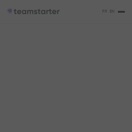
FR
EN
La frugalité au
service de
l'innovation
Pourquoi faire compliqué quand on peut
faire simple ?
Marine Davilo
5
min de lecture