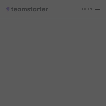
FR
EN
Plan du site
Ajouter texte descriptif
Introduction
In sed diam neque, arcu at a donec volutpat
amet. Quisque nunc purus nulla convallis
consequat viverra. Sit pellentesque a, nibh