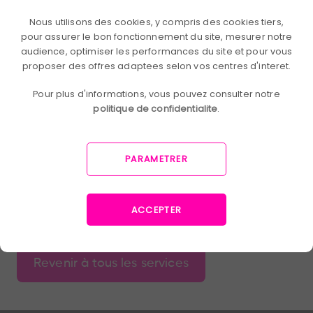
Provides actionable insights for future campaigns. Allows
you to take stock of the initiatives and actions to be
Nous utilisons des cookies, y compris des cookies tiers,
undertaken while maximizing the impact.
pour assurer le bon fonctionnement du site, mesurer notre
audience, optimiser les performances du site et pour vous
Prix du service
proposer des offres adaptees selon vos centres d'interet.
Pour plus d'informations, vous pouvez consulter notre
politique de confidentialite
.
€1,250
PARAMETRER
ACCEPTER
Revenir à tous les services