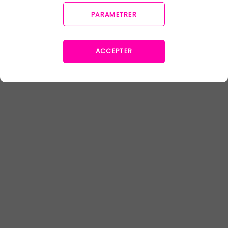
PARAMETRER
La certification qualité a été délivrée au titre de la catégorie d'actions
suivante : actions de formation
ACCEPTER
OFFERS
Cohesion
IA Automatisation
RESOURCES
Blog
Case Studies
Ressources
Règlement intérieur
COMPANY