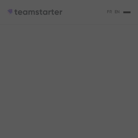
FR
EN
Calendrier RSE /
QVCT
Choisissez le format de calendrier qui vous convient le
mieux !
Calendrier .PDF
Calendrier .xlsx