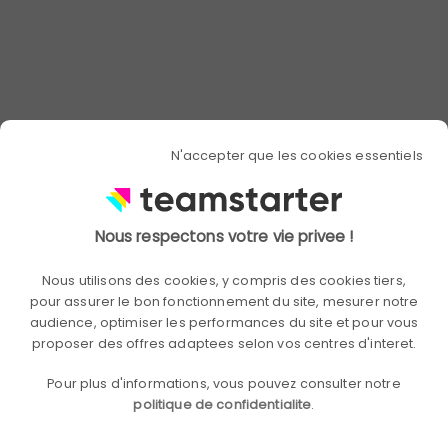
N'accepter que les cookies essentiels
Empower your employees to
Nous respectons votre vie privee !
transform the company. Team
cohesion and AI Automation, one and
Nous utilisons des cookies, y compris des cookies tiers,
the same approach: giving your teams
pour assurer le bon fonctionnement du site, mesurer notre
the power to act.
audience, optimiser les performances du site et pour vous
proposer des offres adaptees selon vos centres d'interet.
Pour plus d'informations, vous pouvez consulter notre
politique de confidentialite
.