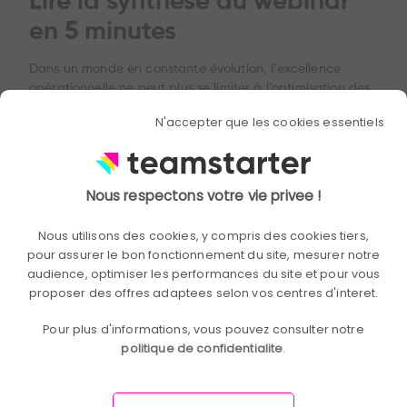
Lire la synthèse du webinar
en 5 minutes
Dans un monde en constante évolution, l’excellence
opérationnelle ne peut plus se limiter à l’optimisation des
processus. Aujourd’hui, elle passe par une transformation
N'accepter que les cookies essentiels
profonde des organisations, alliant performance
économique et humaine.
Lors de ce webinar : Claire Lacroix (Senior Manager
Nous respectons votre vie privee !
Industrie & Excellence Opérationnelle chez Spinpart),
Anne Choktsang (Head of Innovation chez BNP Paribas
Nous utilisons des cookies, y compris des cookies tiers,
Asset Management), Quentin Guilluy (CEO de
pour assurer le bon fonctionnement du site, mesurer notre
Teamstarter), ont partagé leur vision sur la manière dont
audience, optimiser les performances du site et pour vous
l’innovation peut être un levier clé pour améliorer
proposer des offres adaptees selon vos centres d'interet.
durablement l’efficacité des entreprises.
Pour plus d'informations, vous pouvez consulter notre
L’objectif ? Comprendre comment conjuguer amélioration
politique de confidentialite
.
continue, engagement des collaborateurs et innovation
technologique pour construire une performance durable.