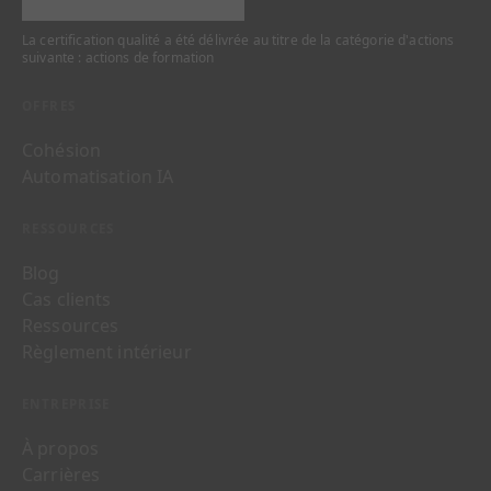
La certification qualité a été délivrée au titre de la catégorie d'actions
suivante : actions de formation
OFFRES
Cohésion
Automatisation IA
RESSOURCES
Blog
Cas clients
Ressources
Règlement intérieur
ENTREPRISE
À propos
Carrières