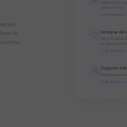
Génèration du p
contacts clés)
2-6h gagnées /
raiment.
Analyse des 
fient les
Identification 
olutions
et génère un ré
3-5h gagnées /
Support cli
Réponses person
4-6h gagnées / 