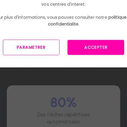
vos centres d'interet.
ur plus d'informations, vous pouvez consulter notre
politique
confidentialite
.
PARAMETRER
ACCEPTER
Les résultats
parlent
80%
Des tâches répétitives
automatisées