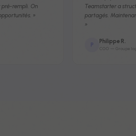
 pré-rempli. On
Teamstarter a struct
opportunités. »
partagés. Maintenant
»
Philippe R.
P
COO — Groupe logis