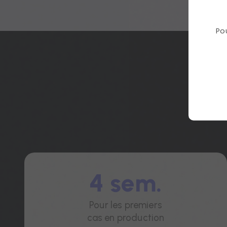
Po
4 sem.
Pour les premiers
cas en production