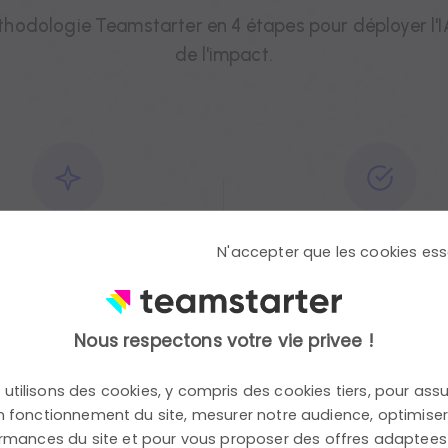
thodologie Teamstarter en 4 étapes pour déployer l'I
de l'impact.
Construire
Déployer
N'accepter que les cookies ess
rmalisation de cas
Mise en production
d'usage concrets
adoption par les au
Nous respectons votre vie privee !
tés à vos processus
collaborateurs.
et à vos données.
utilisons des cookies, y compris des cookies tiers, pour assu
 fonctionnement du site, mesurer notre audience, optimiser
rmances du site et pour vous proposer des offres adaptees