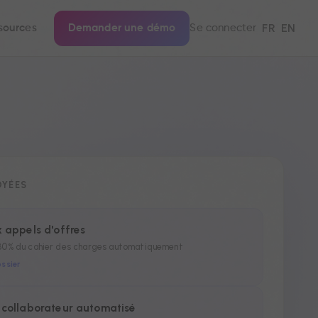
FR
EN
sources
Demander une démo
Se connecter
OYÉES
 appels d'offres
80% du cahier des charges automatiquement
ssier
collaborateur automatisé