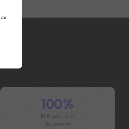
 de
100%
ROI mesuré et
documenté