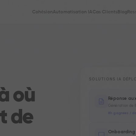
Cohésion
Automatisation IA
Cas Clients
Blog
Res
SOLUTIONS IA DÉPL
là où
Réponse aux
Génération de 
t de
8h gagnées / do
Onboarding 