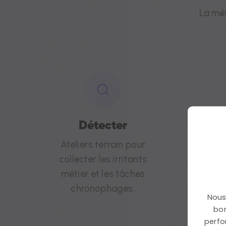
La mé
Détecter
Ateliers terrain pour
Fo
collecter les irritants
métier et les tâches
adap
chronophages.
Nous 
bon
perfo