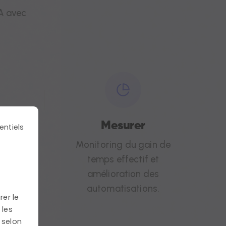
A avec
Mesurer
entiels
 et
Monitoring du gain de
tres
temps effectif et
amélioration des
automatisations.
rer le
 les
 selon