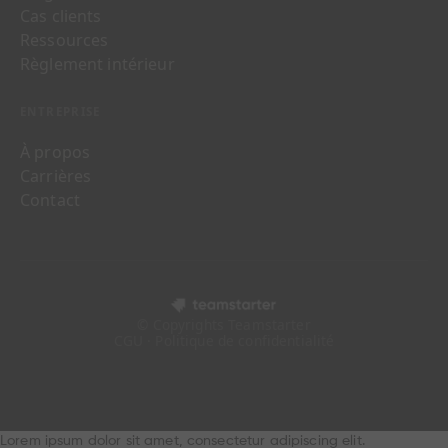
Cas clients
Ressources
Règlement intérieur
ENTREPRISE
À propos
Carrières
Contact
© Copyrights Teamstarter
CGU · Politique de confidentialité
Lorem ipsum dolor sit amet, consectetur adipiscing elit.