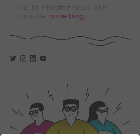
D'ici là, n'hésitez pas à aller
consulter
notre blog.