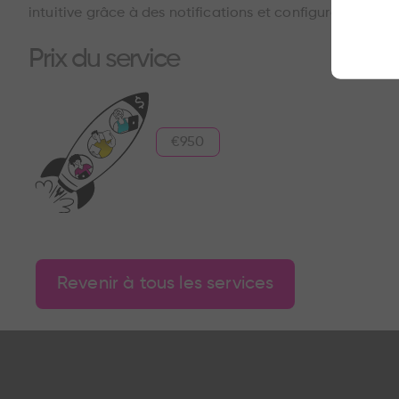
intuitive grâce à des notifications et configurations per
Prix du service
€950
Revenir à tous les services