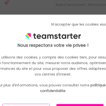
Avant lancement, Animatio
N'accepter que les cookies ess
Nous respectons votre vie privee !
utilisons des cookies, y compris des cookies tiers, pour assu
 fonctionnement du site, mesurer notre audience, optimiser
rmances du site et pour vous proposer des offres adaptees
vos centres d'interet.
ifiques de l’entreprise et maximiser son adoption par les ut
ur plus d'informations, vous pouvez consulter notre
politique
confidentialite
.
entreprise. Paramètre tous les éléments clés dès le départ pou