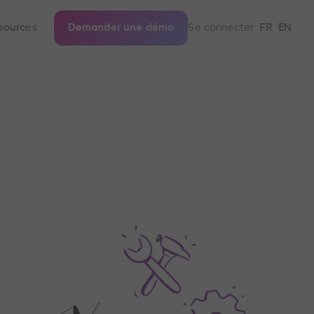
sources
Demander une démo
Se connecter
FR
EN