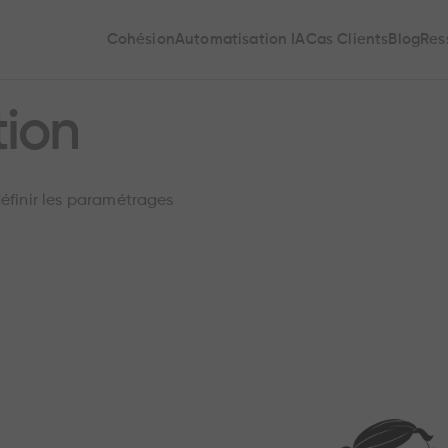
Cohésion
Automatisation IA
Cas Clients
Blog
Res
tion
définir les paramétrages