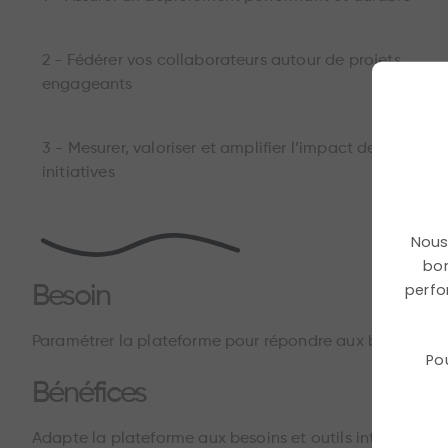
2 - Fédérer vos collaborateurs autour de projets
engageants
3 - Mesurer, valoriser et amplifier l’impact des
initiatives
Nous 
bon
perfo
Besoin
Paramétrer la plateforme pour répondre aux besoins spéc
Po
Bénéfices
Adapte la plateforme aux besoins et outils internes de l’