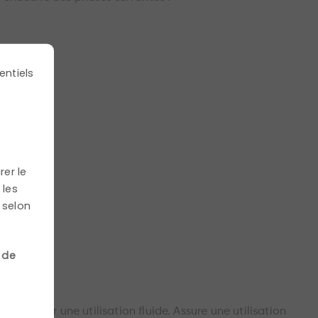
n
entiels
rer le
 les
 selon
ilisateurs.
 de
r assurer une utilisation fluide. Assure une utilisation