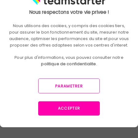
Bénéfices
Nous respectons votre vie privee !
Renforce la reconnaissance des collaborateurs pour leurs
Nous utilisons des cookies, y compris des cookies tiers,
contributions. Améliore la perception de Teamstarter
pour assurer le bon fonctionnement du site, mesurer notre
grâce à des actions de communication impactantes.
audience, optimiser les performances du site et pour vous
Fédère les équipes autour de la réussite des initiatives
proposer des offres adaptees selon vos centres d'interet.
internes.
Pour plus d'informations, vous pouvez consulter notre
Prix du service
politique de confidentialite
.
PARAMETRER
€4,400
ACCEPTER