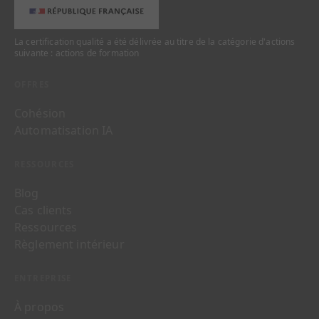
La certification qualité a été délivrée au titre de la catégorie d'actions
suivante : actions de formation
OFFRES
Cohésion
Automatisation IA
RESSOURCES
Blog
Cas clients
Ressources
Règlement intérieur
ENTREPRISE
À propos