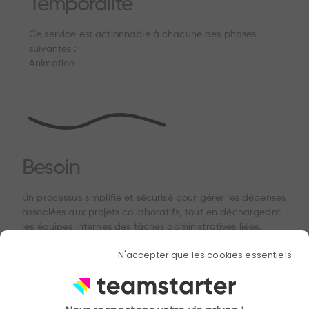
Temporalité
Ce service est actionnable à chacune des phases
suivantes :
Animation
Besoin
Un processus simplifié et sécurisé pour gérer les dépenses
associées aux projets collaboratifs, tout en déchargeant
les équipes internes des tâches administratives liées.
N'accepter que les cookies essentiels
Bénéfices
Libère les équipes internes de la gestion des paiements et
de la coordination avec les prestataires. Garantit une