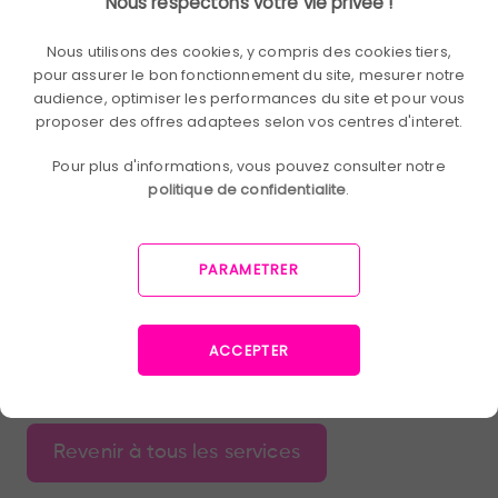
Nous respectons votre vie privee !
gestion budgétaire claire et une traçabilité des
dépenses. Permet aux porteurs de projets de se
Nous utilisons des cookies, y compris des cookies tiers,
concentrer sur la mise en œuvre, sans contrainte
pour assurer le bon fonctionnement du site, mesurer notre
administrative.
audience, optimiser les performances du site et pour vous
proposer des offres adaptees selon vos centres d'interet.
Prix du service
Pour plus d'informations, vous pouvez consulter notre
politique de confidentialite
.
Devis sur demande
PARAMETRER
ACCEPTER
Revenir à tous les services