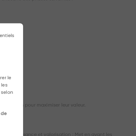
entiels
rer le
 les
 selon
amélioration pour maximiser leur valeur.
 de
 Reconnaissance et valorisation : Met en avant les