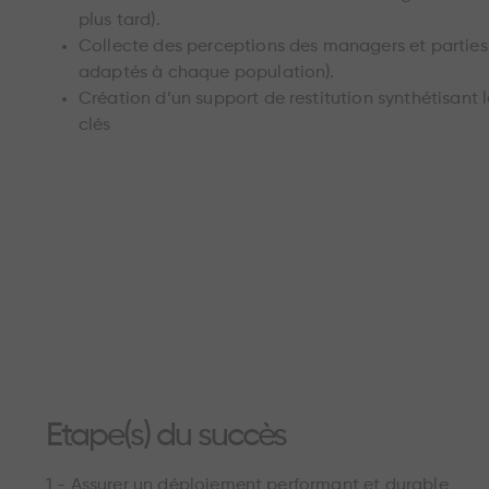
plus tard).
Collecte des perceptions des managers et partie
adaptés à chaque population).
Création d’un support de restitution synthétisant l
clés
Etape(s) du succès
1 - Assurer un déploiement performant et durable