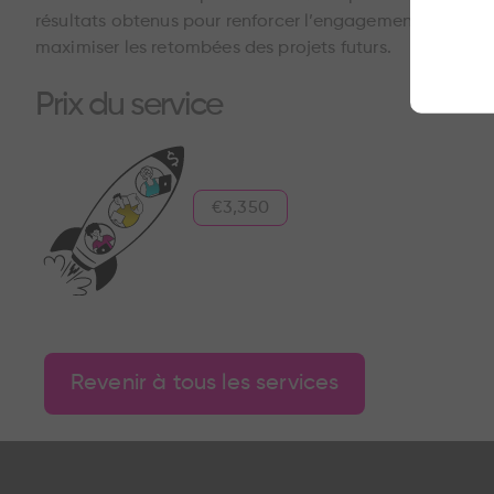
résultats obtenus pour renforcer l’engagement des collab
maximiser les retombées des projets futurs.
Prix du service
€3,350
Revenir à tous les services