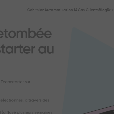
Cohésion
Automatisation IA
Cas Clients
Blog
Res
retombée
starter au
 Teamstarter sur
sélectionnés, à travers des
 (diffusé plusieurs semaines