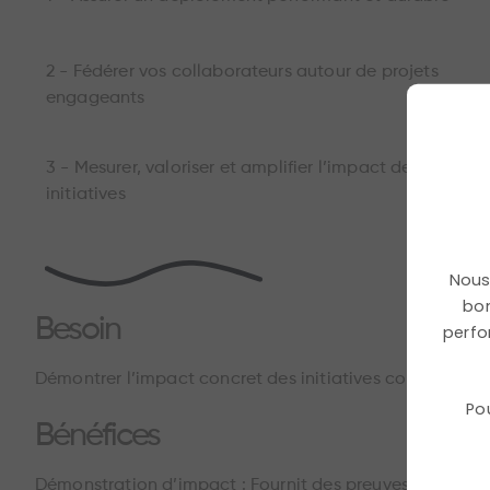
2 - Fédérer vos collaborateurs autour de projets
engageants
3 - Mesurer, valoriser et amplifier l’impact des
initiatives
Nous 
bon
Besoin
perfo
Démontrer l’impact concret des initiatives collaboratives
Po
Bénéfices
Démonstration d’impact : Fournit des preuves tangibles 