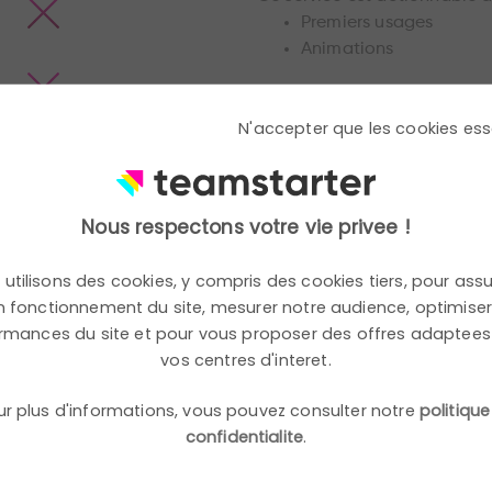
Premiers usages
Animations
N'accepter que les cookies ess
Nous respectons votre vie privee !
utilisons des cookies, y compris des cookies tiers, pour assu
 fonctionnement du site, mesurer notre audience, optimiser
rmances du site et pour vous proposer des offres adaptees
vos centres d'interet.
 sur les objectifs identifiés, tout en identifiant les axes d’
ur plus d'informations, vous pouvez consulter notre
politique
confidentialite
.
de l’efficacité des projets et de la plateforme Teamstarter.