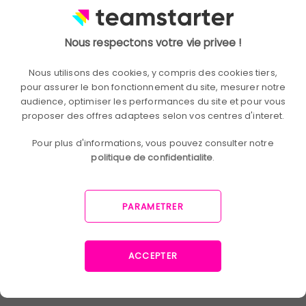
agir
Worklife permet de suivre l'évolution de l'expérience
Nous respectons votre vie privee !
collaborateur grâce à des sondages réguliers et
Nous utilisons des cookies, y compris des cookies tiers,
anonymes.
pour assurer le bon fonctionnement du site, mesurer notre
audience, optimiser les performances du site et pour vous
7. Steeple – L'affichage dynamique nouvelle
proposer des offres adaptees selon vos centres d'interet.
génération
Pour plus d'informations, vous pouvez consulter notre
Steeple favorise la communication interne grâce à
politique de confidentialite
.
des écrans interactifs dans les lieux de passage.
Chaque collaborateur reste informé des projets,
PARAMETRER
actualités ou initiatives collectives.
8. Teambakery – Créer des routines d'équipe
ACCEPTER
inspirantes
Teambakery propose des formats courts pour