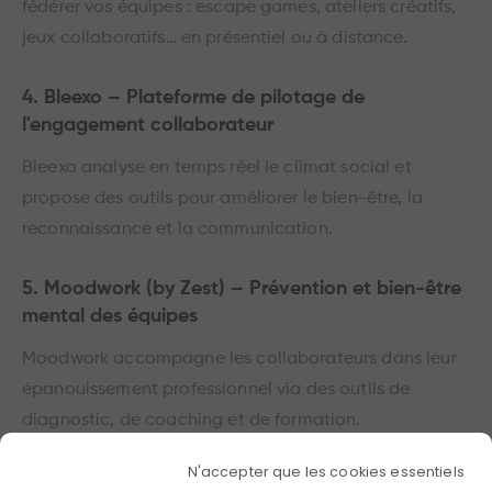
fédérer vos équipes : escape games, ateliers créatifs,
jeux collaboratifs… en présentiel ou à distance.
4. Bleexo – Plateforme de pilotage de
l'engagement collaborateur
Bleexo analyse en temps réel le climat social et
propose des outils pour améliorer le bien-être, la
reconnaissance et la communication.
5. Moodwork (by Zest) – Prévention et bien-être
mental des équipes
Moodwork accompagne les collaborateurs dans leur
épanouissement professionnel via des outils de
diagnostic, de coaching et de formation.
N'accepter que les cookies essentiels
6. Worklife – Écouter et comprendre pour mieux