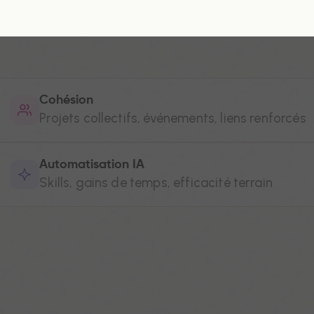
Cohésion
Projets collectifs, événements, liens renforcés
Automatisation IA
Skills, gains de temps, efficacité terrain