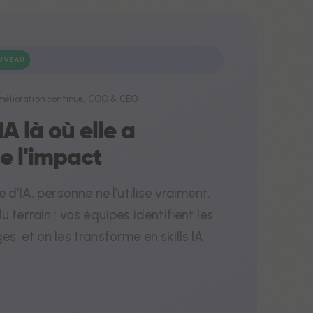
UVEAU
Amélioration continue, COO & CEO
IA là où elle a
e l'impact
entiels
 d'IA, personne ne l'utilise vraiment.
 terrain : vos équipes identifient les
, et on les transforme en skills IA
rer le
 les
 selon