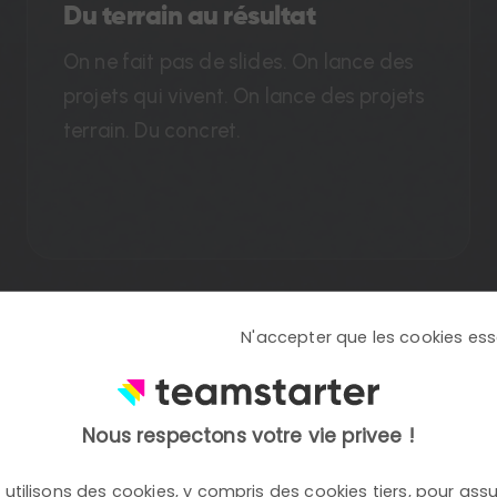
Du terrain au résultat
On ne fait pas de slides. On lance des
projets qui vivent. On lance des projets
terrain. Du concret.