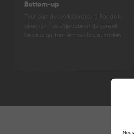
Bottom-up
Tout part des collaborateurs. Pas de la
direction. Pas d'un cabinet de conseil.
De ceux qui font le travail au quotidien.