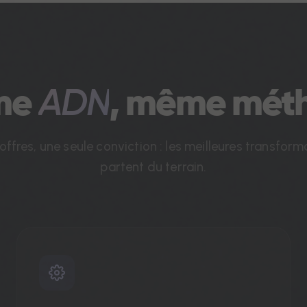
me
ADN
, même mét
offres, une seule conviction : les meilleures transform
partent du terrain.