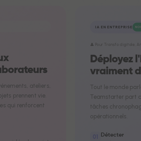
IA EN ENTREPRISE
NO
👤 Pour Transfo digitale, 
ux
Déployez l'
laborateurs
vraiment d
N'accepter que les cookies ess
énements, ateliers,
Tout le monde parle
rojets prennent vie.
Teamstarter part du
s qui renforcent
tâches chronophages
Nous respectons votre vie privee !
opérationnels.
utilisons des cookies, y compris des cookies tiers, pour assu
 fonctionnement du site, mesurer notre audience, optimiser
Détecter
01
rmances du site et pour vous proposer des offres adaptees