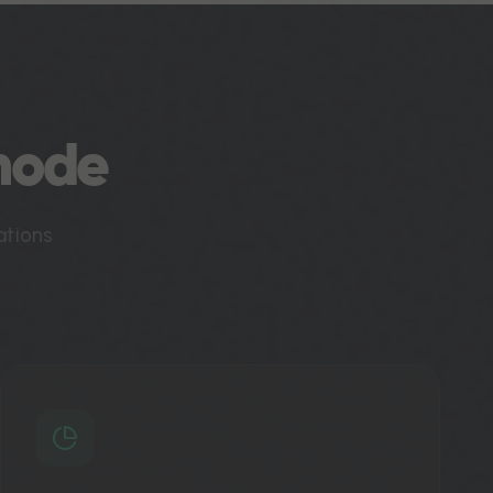
hode
ations