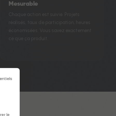
Mesurable
Chaque action est suivie. Projets
réalisés, taux de participation, heures
économisées. Vous savez exactement
ce que ça produit.