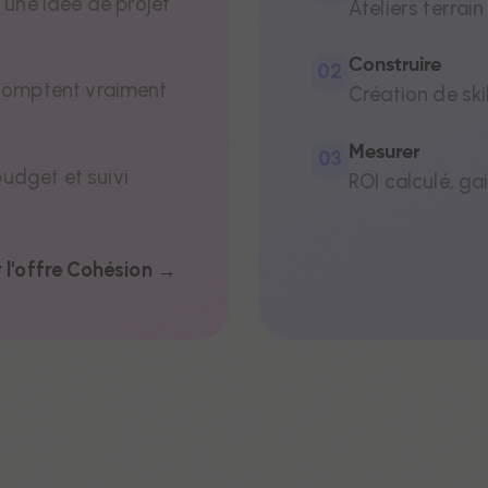
 une idée de projet
Ateliers terrain
vos centres d'interet.
ur plus d'informations, vous pouvez consulter notre
politique
Construire
02
i comptent vraiment
confidentialite
.
Création de ski
Mesurer
03
budget et suivi
ROI calculé, g
PARAMETRER
ACCEPTER
 l'offre Cohésion →