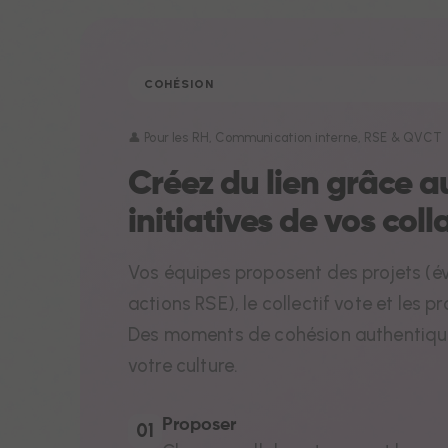
COHÉSION
👤 Pour les RH, Communication interne, RSE & QVCT
Créez du lien grâce a
initiatives de vos col
Vos équipes proposent des projets (év
actions RSE), le collectif vote et les p
Des moments de cohésion authentique
votre culture.
Nous 
bon
Proposer
01
perfo