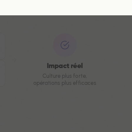
Impact réel
Culture plus forte,
opérations plus efficaces