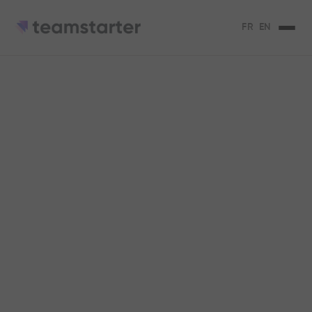
FR
EN
Organizational in
business: what
impact on
commitment and
performance?
Organizational aspects in business:
impact, commitment, performance.