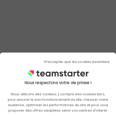
In this infographic, you'll learn:
Key strategies for becoming a
change leader
: Master best
practices to guide your team
through transformation.
The essential steps for successful
change in business
: Understand
how to effectively prepare and
support your employees.
N'accepter que les cookies essentiels
Practical tips for overcoming
obstacles
: Identify common
challenges and find appropriate
solutions.
Nous respectons votre vie privee !
Download the infographic now!
⬇️
Nous utilisons des cookies, y compris des cookies tiers,
pour assurer le bon fonctionnement du site, mesurer notre
audience, optimiser les performances du site et pour vous
proposer des offres adaptees selon vos centres d'interet.