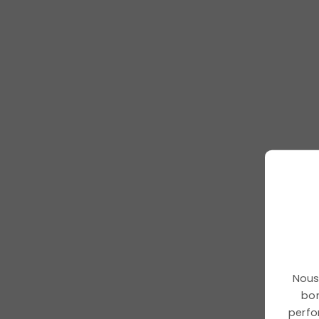
Mai : 6 rendez-
vous pour cultiver
l'engagement et
faire éclore la
cohésion
En mai, mobilisez vos équipes autour de la
santé mentale, de la diversité et de la
biodiversité avec des temps forts engageants
Nous 
et fédérateurs.
bon
perfo