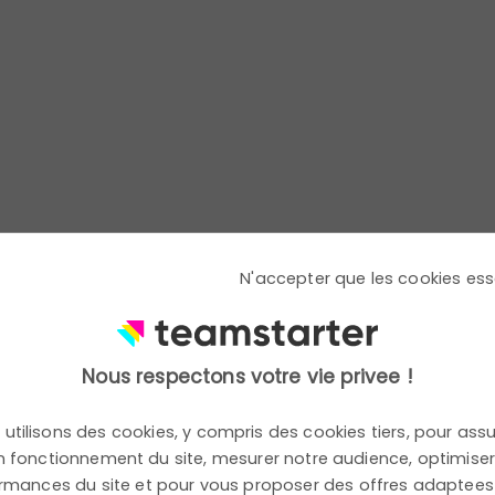
Avril : 4 rendez-
vous pour cultiver
la cohésion et
l'engagement
N'accepter que les cookies ess
durable
Nous respectons votre vie privee !
En avril, engagez vos équipes autour de
l’écologie et de la santé au travail avec des
temps forts concrets et fédérateurs.
utilisons des cookies, y compris des cookies tiers, pour assu
 fonctionnement du site, mesurer notre audience, optimiser
rmances du site et pour vous proposer des offres adaptees