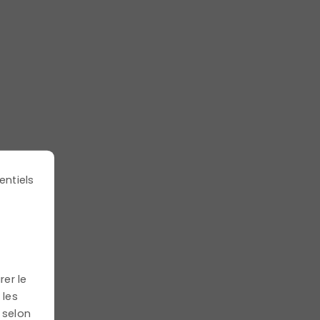
Les 4 leviers pour
maintenir
l'engagement et la
confiance de vos
entiels
équipes
Découvrez comment maintenir l'engagement et
la confiance au sein de votre équipe. Explorez
les clés du management et les stratégies pour
rer le
favoriser la résilience et la collaboration au sein
 les
de votre organisation.
 selon